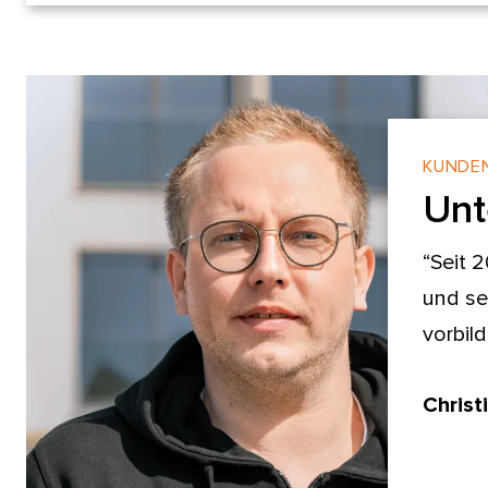
KUNDE
Unt
“Seit 
und se
vorbil
Christ