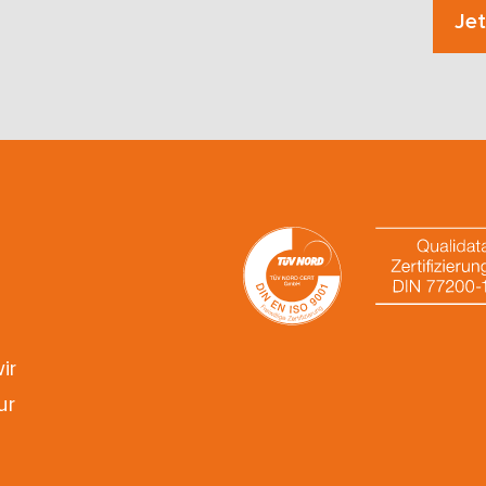
Jet
ir
ur